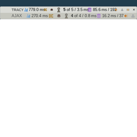
×
779.0 ms
5
of 5 / 3.5 ms
85.6 ms / 192
AJAX
270.4 ms
4
of 4 / 0.8 ms
16.2 ms / 37
01
10/2024
Rekonstrukce fasády
02
12/2024
Spuštěno do prodeje