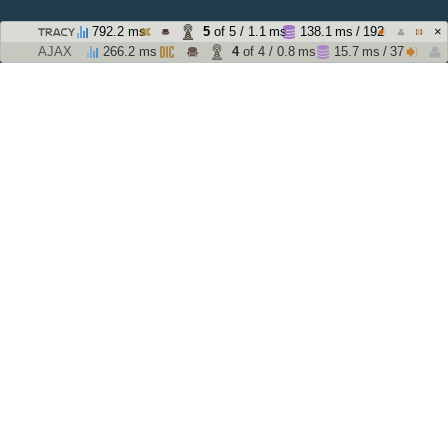
×
792.2 ms
5
of 5 / 1.1 ms
138.1 ms / 192
AJAX
266.2 ms
4
of 4 / 0.8 ms
15.7 ms / 37
01
10/2024
Rekonstrukce fasády
02
12/2024
Spuštěno do prodeje