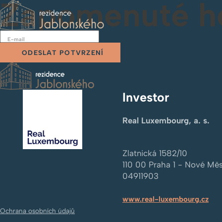
Zapomenuté h
E-mail
ODESLAT POTVRZENÍ
Investor
Real Luxembourg, a. s.
Zlatnická 1582/10
110 00
Praha 1 - Nové Mě
04911903
www.real-luxembourg.cz
Ochrana osobních údajů