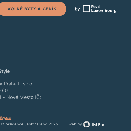
VOLNÉ BYTY A CENÍK
Style
 Praha II, s.r.o.
2/10
1 - Nové Město
IČ:
ity.cz
t © rezidence Jablonského 2026
web by