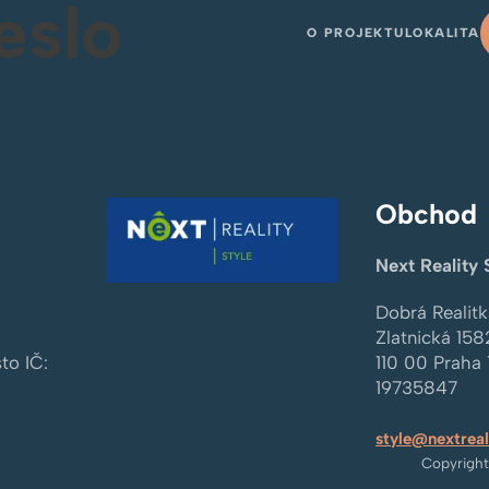
eslo
O PROJEKTU
LOKALITA
Obchod
Next Reality 
Dobrá Realitka
Zlatnická 158
sto
IČ:
110 00
Praha 
19735847
style@nextreal
Copyrigh