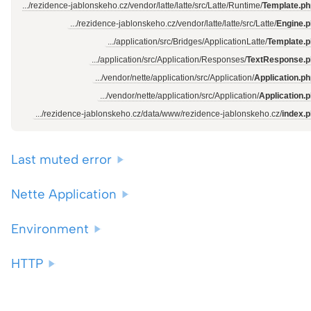
.../rezidence-jablonskeho.cz/vendor/latte/latte/src/Latte/Runtime/
Template.ph
.../rezidence-jablonskeho.cz/vendor/latte/latte/src/Latte/
Engine.
.../application/src/Bridges/ApplicationLatte/
Template.
.../application/src/Application/Responses/
TextResponse.p
.../vendor/nette/application/src/Application/
Application.p
.../vendor/nette/application/src/Application/
Application.
.../rezidence-jablonskeho.cz/data/www/rezidence-jablonskeho.cz/
index.
Last muted error
Nette Application
Environment
HTTP