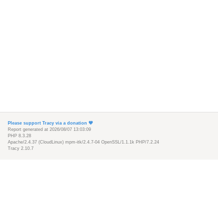
Please support Tracy via a donation 💙️
Report generated at 2026/08/07 13:03:09
PHP 8.3.28
Apache/2.4.37 (CloudLinux) mpm-itk/2.4.7-04 OpenSSL/1.1.1k PHP/7.2.24
Tracy 2.10.7