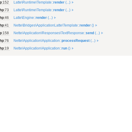
p
:152
Latte\Runtime\Template::
render
(...)
php
:73
Latte\Runtime\Template::
render
(...)
php
:46
Latte\Engine::
render
(...)
hp
:41
Nette\Bridges\ApplicationLatte\Template::
render
()
hp
:158
Nette\Application\Responses\TextResponse::
send
(...)
php
:76
Nette\Application\Application::
processRequest
(...)
php
:19
Nette\Application\Application::
run
()