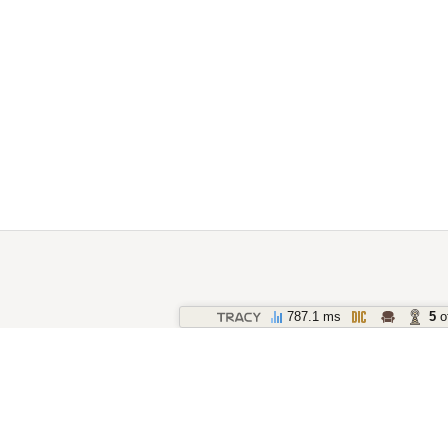
787.1 ms
5
o