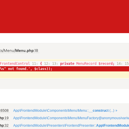
átky
O PROJEKTU
LOKALITA
Kateg
ts/Menu/
Menu.php
:18
all_c
FrontendControl
11:
{
12:
13:
private
MenuRecord
$record
;
14:
15
Obča
"%s" not found.', $class));
Aktiv
Přír
au
:6508
App\FrontendModule\Components\Menu\Menu::
__construct
(...)
hp
:19
App\FrontendModule\Components\Menu\MenuFactory@anonymous/var/www/r
php
:32
App\FrontendModule\Presenters\FrontendPresenter::
App\FrontendModul