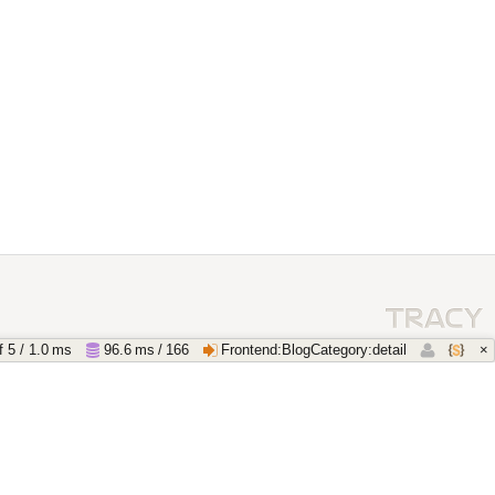
×
f 5 / 1.0 ms
96.6 ms / 166
Frontend:BlogCategory:detail