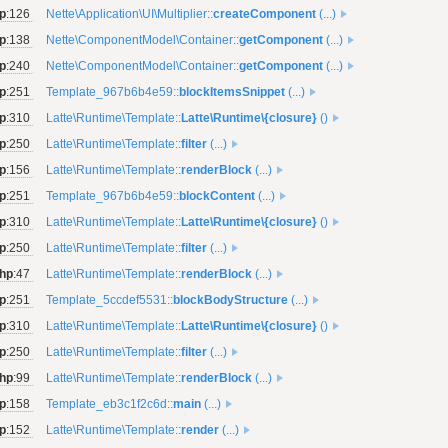
p
:126
Nette\Application\UI\Multiplier::
createComponent
(...)
p
:138
Nette\ComponentModel\Container::
getComponent
(...)
hp
:240
Nette\ComponentModel\Container::
getComponent
(...)
p
:251
Template_967b6b4e59::
blockItemsSnippet
(...)
p
:310
Latte\Runtime\Template::
Latte\Runtime\{closure}
()
p
:250
Latte\Runtime\Template::
filter
(...)
hp
:156
Latte\Runtime\Template::
renderBlock
(...)
p
:251
Template_967b6b4e59::
blockContent
(...)
p
:310
Latte\Runtime\Template::
Latte\Runtime\{closure}
()
p
:250
Latte\Runtime\Template::
filter
(...)
php
:47
Latte\Runtime\Template::
renderBlock
(...)
p
:251
Template_5ccdef5531::
blockBodyStructure
(...)
p
:310
Latte\Runtime\Template::
Latte\Runtime\{closure}
()
p
:250
Latte\Runtime\Template::
filter
(...)
php
:99
Latte\Runtime\Template::
renderBlock
(...)
p
:158
Template_eb3c1f2c6d::
main
(...)
p
:152
Latte\Runtime\Template::
render
(...)