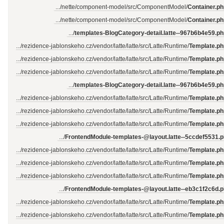
.../nette/component-model/src/ComponentModel/
Container.ph
Papírenský park, nacházející se v
.../nette/component-model/src/ComponentModel/
Container.ph
městské části Plzeň-Slovany, je
.../
templates-BlogCategory-detail.latte--967b6b4e59.p
oblíbeným místem pro relaxaci, sport a
rodinné procházky. Tento zelený klenot
.../rezidence-jablonskeho.cz/vendor/latte/latte/src/Latte/Runtime/
Template.ph
vznikl v blízkosti historické papírny a
.../rezidence-jablonskeho.cz/vendor/latte/latte/src/Latte/Runtime/
Template.ph
dodnes si zachovává svůj jedinečný
.../rezidence-jablonskeho.cz/vendor/latte/latte/src/Latte/Runtime/
Template.ph
charakter spojující přírodu s…
.../
templates-BlogCategory-detail.latte--967b6b4e59.p
read_article
.../rezidence-jablonskeho.cz/vendor/latte/latte/src/Latte/Runtime/
Template.ph
.../rezidence-jablonskeho.cz/vendor/latte/latte/src/Latte/Runtime/
Template.ph
.../rezidence-jablonskeho.cz/vendor/latte/latte/src/Latte/Runtime/
Template.ph
.../
FrontendModule-templates-@layout.latte--5ccdef5531.
.../rezidence-jablonskeho.cz/vendor/latte/latte/src/Latte/Runtime/
Template.ph
.../rezidence-jablonskeho.cz/vendor/latte/latte/src/Latte/Runtime/
Template.ph
.../rezidence-jablonskeho.cz/vendor/latte/latte/src/Latte/Runtime/
Template.ph
.../
FrontendModule-templates-@layout.latte--eb3c1f2c6d.
.../rezidence-jablonskeho.cz/vendor/latte/latte/src/Latte/Runtime/
Template.ph
.../rezidence-jablonskeho.cz/vendor/latte/latte/src/Latte/Runtime/
Template.ph