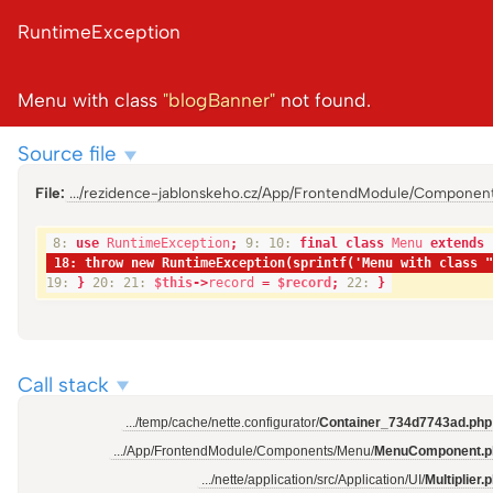
Příroda a pam
RuntimeException
Menu with class 
"blogBanner"
 not found.
blog
Příroda a památky
Source file
9
january
File:
.../rezidence-jablonskeho.cz/App/FrontendModule/Componen
8:
use
RuntimeException
;
9:
10:
final class
Menu
extends
18: throw new RuntimeException(sprintf('Menu with class 
19:
}
20:
21:
$this
->
record
=
$record
;
22:
}
Příroda a památky
Call stack
.../temp/cache/nette.configurator/
Container_734d7743ad.php
Papírenský park –
.../App/FrontendModule/Components/Menu/
MenuComponent.p
700m
.../nette/application/src/Application/UI/
Multiplier.